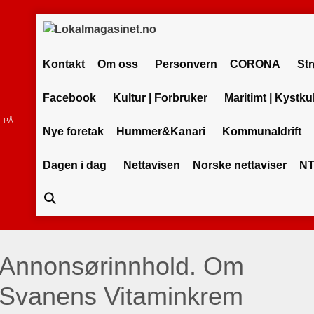
Kontakt
Om oss
Personvern
CORONA
St
Facebook
Kultur | Forbruker
Maritimt | Kystku
– PÅ
Nye foretak
Hummer&Kanari
Kommunaldrift
Dagen i dag
Nettavisen
Norske nettaviser
NT
Annonsørinnhold. Om
Svanens Vitaminkrem