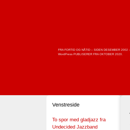
Skip
to
content
Lokalmagasinet.no
FRA FORTID OG NÅTID – SIDEN DESEMBER 2002 
WordPress PUBLISERER FRA OKTOBER 2020.
Venstreside
To spor med gladjazz fra
Undecided Jazzband