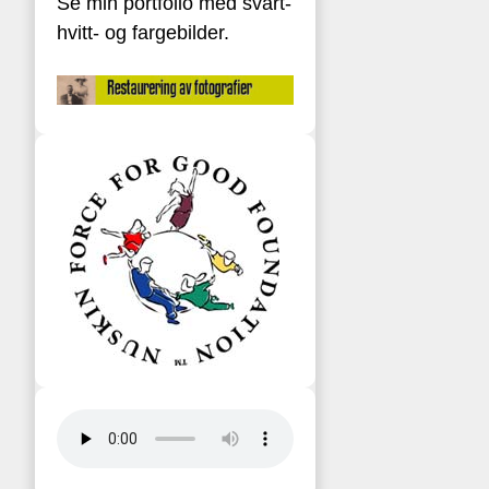
Se min portfolio med svart-
hvitt- og fargebilder.