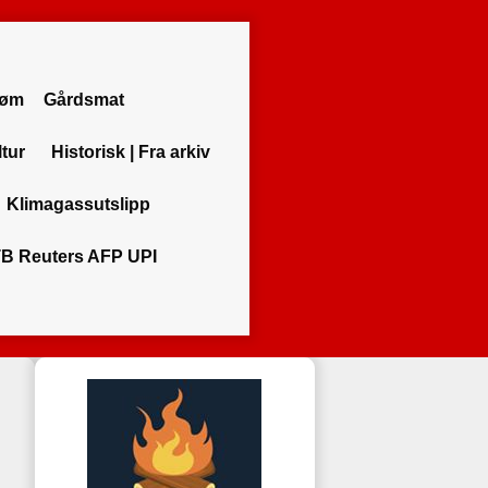
røm
Gårdsmat
ltur
Historisk | Fra arkiv
Klimagassutslipp
B Reuters AFP UPI