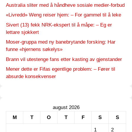
Australia sliter med å håndheve sosiale medier-forbud
«Livredd» Weng reiser hjem: – For gammel til å leke
Sivert (13) fekk NRK-ekspert til å måpe: – Eg er
lettare sjokkert
Moser-gruppa med ny banebrytande forsking: Har
funne «hjernens søkelys»
Brann vil utestenge fans etter kasting av gjenstander
Mener dette er Fifas egentlige problem: – Fører til
absurde konsekvenser
august 2026
M
T
O
T
F
S
S
1
2