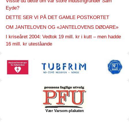
Visste du dette om vår store industrigründer Sam
Eyde?
DETTE SER VI PÅ DET GAMLE POSTKORTET
OM JANTELOVEN OG «JANTELOVENS DØDARE»
I kriseåret 2004: Vedtok 19 mill. kr i kutt – men hadde
16 mill. kr uteståande
Vær Varsom-plakaten