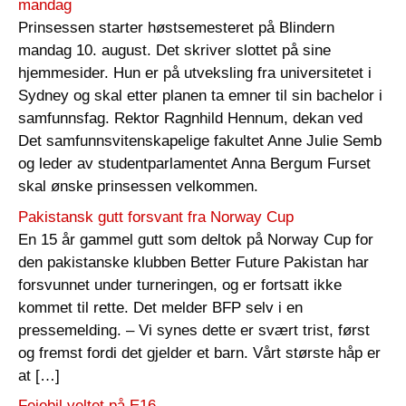
mandag
Prinsessen starter høstsemesteret på Blindern
mandag 10. august. Det skriver slottet på sine
hjemmesider. Hun er på utveksling fra universitetet i
Sydney og skal etter planen ta emner til sin bachelor i
samfunnsfag. Rektor Ragnhild Hennum, dekan ved
Det samfunnsvitenskapelige fakultet Anne Julie Semb
og leder av studentparlamentet Anna Bergum Furset
skal ønske prinsessen velkommen.
Pakistansk gutt forsvant fra Norway Cup
En 15 år gammel gutt som deltok på Norway Cup for
den pakistanske klubben Better Future Pakistan har
forsvunnet under turneringen, og er fortsatt ikke
kommet til rette. Det melder BFP selv i en
pressemelding. – Vi synes dette er svært trist, først
og fremst fordi det gjelder et barn. Vårt største håp er
at […]
Feiebil veltet på E16