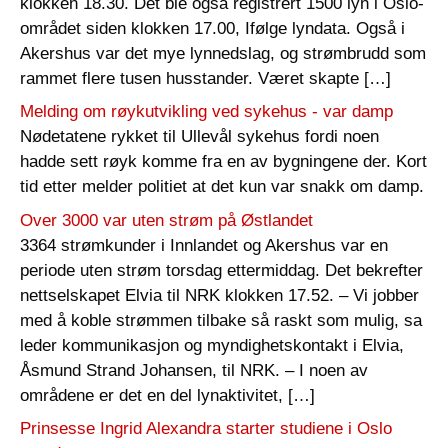
klokken 18.30. Det ble også registrert 1500 lyn i Oslo-
området siden klokken 17.00, Ifølge lyndata. Også i
Akershus var det mye lynnedslag, og strømbrudd som
rammet flere tusen husstander. Været skapte […]
Melding om røykutvikling ved sykehus - var damp
Nødetatene rykket til Ullevål sykehus fordi noen
hadde sett røyk komme fra en av bygningene der. Kort
tid etter melder politiet at det kun var snakk om damp.
Over 3000 var uten strøm på Østlandet
3364 strømkunder i Innlandet og Akershus var en
periode uten strøm torsdag ettermiddag. Det bekrefter
nettselskapet Elvia til NRK klokken 17.52. – Vi jobber
med å koble strømmen tilbake så raskt som mulig, sa
leder kommunikasjon og myndighetskontakt i Elvia,
Åsmund Strand Johansen, til NRK. – I noen av
områdene er det en del lynaktivitet, […]
Prinsesse Ingrid Alexandra starter studiene i Oslo