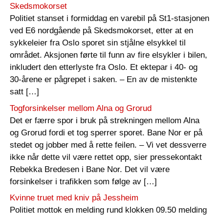
Skedsmokorset
Politiet stanset i formiddag en varebil på St1-stasjonen
ved E6 nordgående på Skedsmokorset, etter at en
sykkeleier fra Oslo sporet sin stjålne elsykkel til
området. Aksjonen førte til funn av fire elsykler i bilen,
inkludert den etterlyste fra Oslo. Et ektepar i 40- og
30-årene er pågrepet i saken. – En av de mistenkte
satt […]
Togforsinkelser mellom Alna og Grorud
Det er færre spor i bruk på strekningen mellom Alna
og Grorud fordi et tog sperrer sporet. Bane Nor er på
stedet og jobber med å rette feilen. – Vi vet dessverre
ikke når dette vil være rettet opp, sier pressekontakt
Rebekka Bredesen i Bane Nor. Det vil være
forsinkelser i trafikken som følge av […]
Kvinne truet med kniv på Jessheim
Politiet mottok en melding rund klokken 09.50 melding