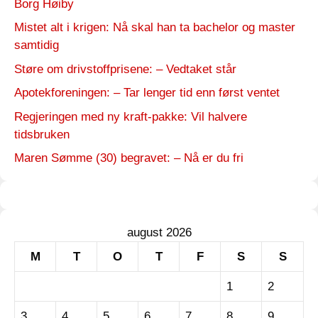
Borg Høiby
Mistet alt i krigen: Nå skal han ta bachelor og master
samtidig
Støre om drivstoffprisene: – Vedtaket står
Apotekforeningen: – Tar lenger tid enn først ventet
Regjeringen med ny kraft-pakke: Vil halvere
tidsbruken
Maren Sømme (30) begravet: – Nå er du fri
august 2026
M
T
O
T
F
S
S
1
2
3
4
5
6
7
8
9