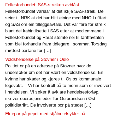
Fellesforbundet: SAS-streiken avblåst
Fellesforbundet varslar at det ikkje SAS-streik. Dei
seier til NRK at dei har blitt einige med NHO Luftfart
og SAS om ein tilleggsavtale. Det var fare for streik
blant dei kabintilsette i SAS etter at medlemmane i
Fellesforbundet og Parat stemte nei til tariffavtalen
som blei forhandla fram tidlegare i sommar. Torsdag
møttest partane for […]
Voldshendelse på Stovner i Oslo
Politiet er på en adresse på Stovner hvor de
undersøker om det har vært en voldshendelse. En
kvinne har skader og kjøres til Oslos kommunale
legevakt. – Vi har kontroll på to menn som er involvert
i hendelsen. Vi søker å avklare hendelsesforløp,
skriver operasjonsleder Tor Gulbrandsen i Øst
politidistrikt. De involverte bor på stedet […]
Ektepar pågrepet med stjålne elsykler på