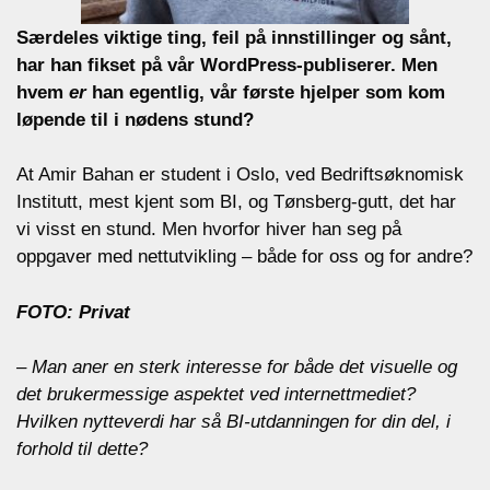
Særdeles viktige ting, feil på innstillinger og sånt,
har han fikset på vår WordPress-publiserer. Men
hvem
er
han egentlig, vår første hjelper som kom
løpende til i nødens stund?
At Amir Bahan er student i Oslo, ved Bedriftsøknomisk
Institutt, mest kjent som BI, og Tønsberg-gutt, det har
vi visst en stund. Men hvorfor hiver han seg på
oppgaver med nettutvikling – både for oss og for andre?
FOTO: Privat
– Man aner en sterk interesse for både det visuelle og
det brukermessige aspektet ved internettmediet?
Hvilken nytteverdi har så BI-utdanningen for din del, i
forhold til dette?