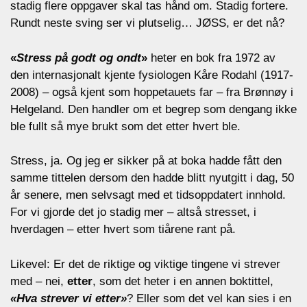
stadig flere oppgaver skal tas hånd om. Stadig fortere.
Rundt neste sving ser vi plutselig… JØSS, er det nå?
«
Stress på godt og ondt
»
heter en bok fra 1972 av
den internasjonalt kjente fysiologen Kåre Rodahl (1917-
2008) – også kjent som hoppetauets far – fra Brønnøy i
Helgeland. Den handler om et begrep som dengang ikke
ble fullt så mye brukt som det etter hvert ble.
Stress, ja. Og jeg er sikker på at boka hadde fått den
samme tittelen dersom den hadde blitt nyutgitt i dag, 50
år senere, men selvsagt med et tidsoppdatert innhold.
For vi gjorde det jo stadig mer – altså stresset, i
hverdagen – etter hvert som tiårene rant på.
Likevel: Er det de riktige og viktige tingene vi strever
med – nei,
etter
, som det heter i en annen boktittel,
«Hva strever vi etter»
? Eller som det vel kan sies i en