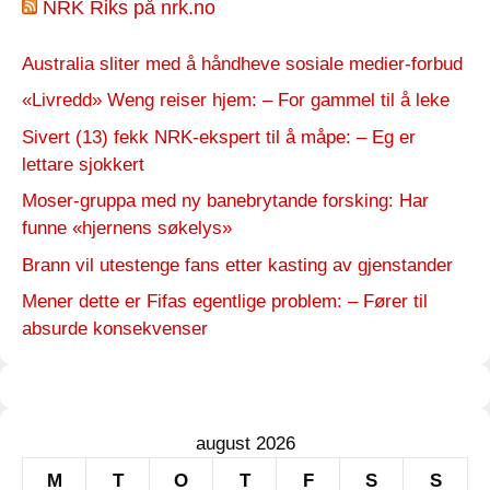
NRK Riks på nrk.no
Australia sliter med å håndheve sosiale medier-forbud
«Livredd» Weng reiser hjem: – For gammel til å leke
Sivert (13) fekk NRK-ekspert til å måpe: – Eg er
lettare sjokkert
Moser-gruppa med ny banebrytande forsking: Har
funne «hjernens søkelys»
Brann vil utestenge fans etter kasting av gjenstander
Mener dette er Fifas egentlige problem: – Fører til
absurde konsekvenser
august 2026
M
T
O
T
F
S
S