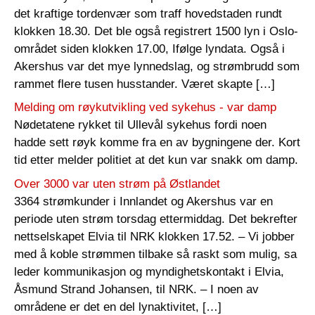
det kraftige tordenvær som traff hovedstaden rundt
klokken 18.30. Det ble også registrert 1500 lyn i Oslo-
området siden klokken 17.00, Ifølge lyndata. Også i
Akershus var det mye lynnedslag, og strømbrudd som
rammet flere tusen husstander. Været skapte […]
Melding om røykutvikling ved sykehus - var damp
Nødetatene rykket til Ullevål sykehus fordi noen
hadde sett røyk komme fra en av bygningene der. Kort
tid etter melder politiet at det kun var snakk om damp.
Over 3000 var uten strøm på Østlandet
3364 strømkunder i Innlandet og Akershus var en
periode uten strøm torsdag ettermiddag. Det bekrefter
nettselskapet Elvia til NRK klokken 17.52. – Vi jobber
med å koble strømmen tilbake så raskt som mulig, sa
leder kommunikasjon og myndighetskontakt i Elvia,
Åsmund Strand Johansen, til NRK. – I noen av
områdene er det en del lynaktivitet, […]