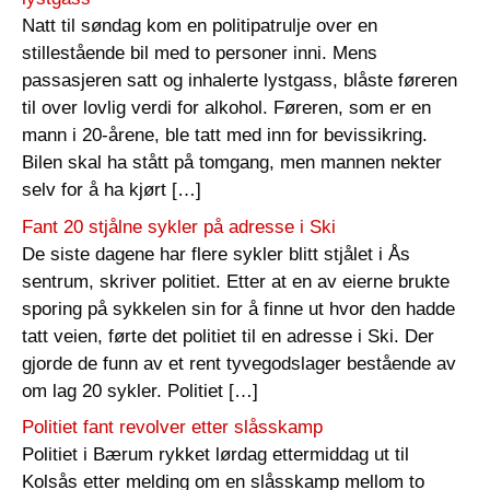
Natt til søndag kom en politipatrulje over en
stillestående bil med to personer inni. Mens
passasjeren satt og inhalerte lystgass, blåste føreren
til over lovlig verdi for alkohol. Føreren, som er en
mann i 20-årene, ble tatt med inn for bevissikring.
Bilen skal ha stått på tomgang, men mannen nekter
selv for å ha kjørt […]
Fant 20 stjålne sykler på adresse i Ski
De siste dagene har flere sykler blitt stjålet i Ås
sentrum, skriver politiet. Etter at en av eierne brukte
sporing på sykkelen sin for å finne ut hvor den hadde
tatt veien, førte det politiet til en adresse i Ski. Der
gjorde de funn av et rent tyvegodslager bestående av
om lag 20 sykler. Politiet […]
Politiet fant revolver etter slåsskamp
Politiet i Bærum rykket lørdag ettermiddag ut til
Kolsås etter melding om en slåsskamp mellom to