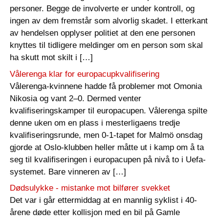
personer. Begge de involverte er under kontroll, og
ingen av dem fremstår som alvorlig skadet. I etterkant
av hendelsen opplyser politiet at den ene personen
knyttes til tidligere meldinger om en person som skal
ha skutt mot skilt i […]
Vålerenga klar for europacupkvalifisering
Vålerenga-kvinnene hadde få problemer mot Omonia
Nikosia og vant 2–0. Dermed venter
kvalifiseringskamper til europacupen. Vålerenga spilte
denne uken om en plass i mesterligaens tredje
kvalifiseringsrunde, men 0-1-tapet for Malmö onsdag
gjorde at Oslo-klubben heller måtte ut i kamp om å ta
seg til kvalifiseringen i europacupen på nivå to i Uefa-
systemet. Bare vinneren av […]
Dødsulykke - mistanke mot bilfører svekket
Det var i går ettermiddag at en mannlig syklist i 40-
årene døde etter kollisjon med en bil på Gamle