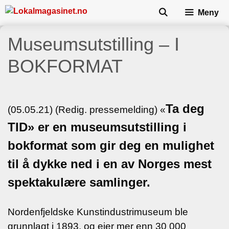
Skip
Meny
to
content
Museumsutstilling – I
BOKFORMAT
Ta deg
(05.05.21) (Redig. pressemelding) «
TID» er en museumsutstilling i
bokformat som gir deg en mulighet
til å dykke ned i en av Norges mest
spektakulære samlinger.
Nordenfjeldske Kunstindustrimuseum ble
grunnlagt i 1893, og eier mer enn 30 000