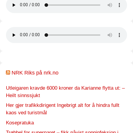
NRK Riks på nrk.no
Utleigaren kravde 6000 kroner da Karianne flytta ut: –
Heilt sinnssjukt
Her gjer trafikkdirigent Ingebrigt alt for å hindra fullt
kaos ved turistmål
Kosepratuka
Trøbbel for superparet – fikk påvist soppinfeksjon i