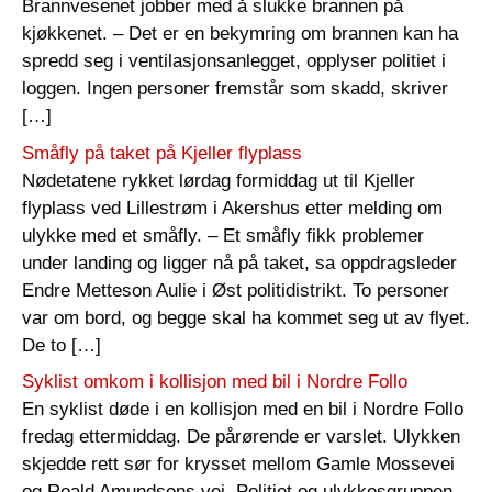
Brannvesenet jobber med å slukke brannen på
kjøkkenet. – Det er en bekymring om brannen kan ha
spredd seg i ventilasjonsanlegget, opplyser politiet i
loggen. Ingen personer fremstår som skadd, skriver
[…]
Småfly på taket på Kjeller flyplass
Nødetatene rykket lørdag formiddag ut til Kjeller
flyplass ved Lillestrøm i Akershus etter melding om
ulykke med et småfly. – Et småfly fikk problemer
under landing og ligger nå på taket, sa oppdragsleder
Endre Metteson Aulie i Øst politidistrikt. To personer
var om bord, og begge skal ha kommet seg ut av flyet.
De to […]
Syklist omkom i kollisjon med bil i Nordre Follo
En syklist døde i en kollisjon med en bil i Nordre Follo
fredag ettermiddag. De pårørende er varslet. Ulykken
skjedde rett sør for krysset mellom Gamle Mossevei
og Roald Amundsens vei. Politiet og ulykkesgruppen