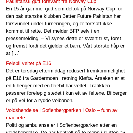
Pakistansk gutt forsvant fra Norway Cup
En 15 år gammel gutt som deltok på Norway Cup for
den pakistanske klubben Better Future Pakistan har
forsvunnet under turneringen, og er fortsatt ikke
kommet til rette. Det melder BFP selv i en
pressemelding. – Vi synes dette er svært trist, først
og fremst fordi det gjelder et barn. Vårt største håp er
at […]
Feiebil veltet på E16
Det er torsdag ettermiddag redusert fremkommelighet
på E16 fra Gardermoen i retning Kløfta. Årsaken er at
en tilhenger med en feiebil har veltet. Trafikken
passerer foreløpig stedet i kun ett av feltene. Bilberger
er på vei for å rydde veibanen.
Voldshendelse i Sofienbergparken i Oslo – funn av
machete
Politi og ambulanse er i Sofienbergparken etter en
voldshendelse. De har kontroll på to menn i slutten av