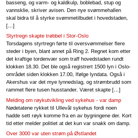
basseng, og varm- og kaldkulp, boblebad, stup og
vannsklie, skriver avisen. Den nye svømmehallen
skal bidra til å styrke svømmetilbudet i hovedstaden,
[…]
Styrtregn skapte trøbbel i Stor-Oslo
Torsdagens styrtregn førte til oversvømmelser flere
steder i byen, blant annet på Ring 2. Regnet kom etter
det kraftige tordenvær som traff hovedstaden rundt
klokken 18.30. Det ble også registrert 1500 lyn i Oslo-
området siden klokken 17.00, Ifølge lyndata. Også i
Akershus var det mye lynnedslag, og strømbrudd som
rammet flere tusen husstander. Været skapte […]
Melding om røykutvikling ved sykehus - var damp
Nødetatene rykket til Ullevål sykehus fordi noen
hadde sett røyk komme fra en av bygningene der. Kort
tid etter melder politiet at det kun var snakk om damp.
Over 3000 var uten strøm på Østlandet