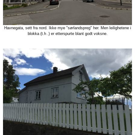
Havnegata, sett fra nord. Ikke mye "sørlandspreg" her. Men leilighetene i
blokka (t.h .) er etterspurte blant godt voksne.