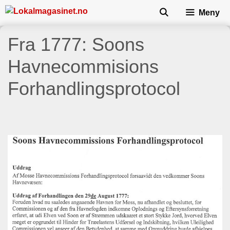
Skip
Meny
to
content
Fra 1777: Soons
Havnecommisions
Forhandlingsprotocol