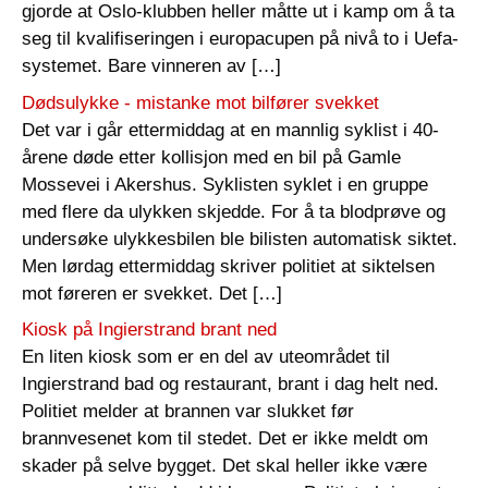
gjorde at Oslo-klubben heller måtte ut i kamp om å ta
seg til kvalifiseringen i europacupen på nivå to i Uefa-
systemet. Bare vinneren av […]
Dødsulykke - mistanke mot bilfører svekket
Det var i går ettermiddag at en mannlig syklist i 40-
årene døde etter kollisjon med en bil på Gamle
Mossevei i Akershus. Syklisten syklet i en gruppe
med flere da ulykken skjedde. For å ta blodprøve og
undersøke ulykkesbilen ble bilisten automatisk siktet.
Men lørdag ettermiddag skriver politiet at siktelsen
mot føreren er svekket. Det […]
Kiosk på Ingierstrand brant ned
En liten kiosk som er en del av uteområdet til
Ingierstrand bad og restaurant, brant i dag helt ned.
Politiet melder at brannen var slukket før
brannvesenet kom til stedet. Det er ikke meldt om
skader på selve bygget. Det skal heller ikke være