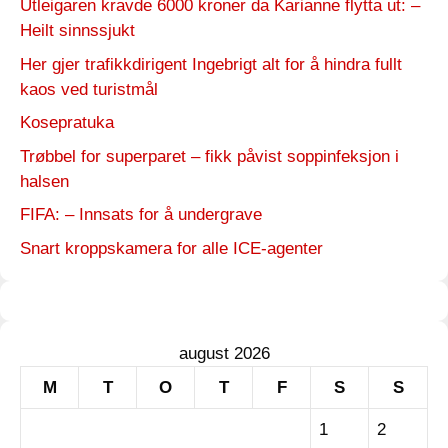
Utleigaren kravde 6000 kroner da Karianne flytta ut: –
Heilt sinnssjukt
Her gjer trafikkdirigent Ingebrigt alt for å hindra fullt
kaos ved turistmål
Kosepratuka
Trøbbel for superparet – fikk påvist soppinfeksjon i
halsen
FIFA: – Innsats for å undergrave
Snart kroppskamera for alle ICE-agenter
august 2026
M
T
O
T
F
S
S
1
2