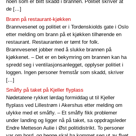
noen som er blitt skadd i brannen. Politiet skriver at
de […]
Brann på restaurant-kjøkken
Brannvesenet og politiet er i Tordenskiolds gate i Oslo
etter melding om brann på et kjøkken tilhørende en
restaurant. Restauranten er tømt for folk.
Brannvesenet jobber med å slukke brannen på
kjøkkenet. – Det er en bekymring om brannen kan ha
spredd seg i ventilasjonsanlegget, opplyser politiet i
loggen. Ingen personer fremstår som skadd, skriver
[…]
Småfly på taket på Kjeller flyplass
Nødetatene rykket lørdag formiddag ut til Kjeller
flyplass ved Lillestrøm i Akershus etter melding om
ulykke med et småfly. – Et småfly fikk problemer
under landing og ligger nå på taket, sa oppdragsleder
Endre Metteson Aulie i Øst politidistrikt. To personer
var om bord, og begge skal ha kommet seg ut av flyet.