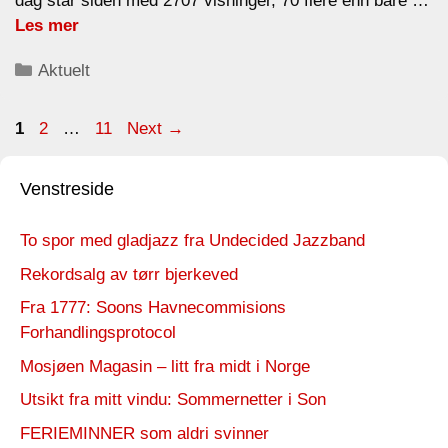
dag står siden med 2707 visninger, 70 flere enn bare …
Les mer
Categories
Aktuelt
Page
Page
Page
1
2
…
11
Next
→
Venstreside
To spor med gladjazz fra Undecided Jazzband
Rekordsalg av tørr bjerkeved
Fra 1777: Soons Havnecommisions
Forhandlingsprotocol
Mosjøen Magasin – litt fra midt i Norge
Utsikt fra mitt vindu: Sommernetter i Son
FERIEMINNER som aldri svinner