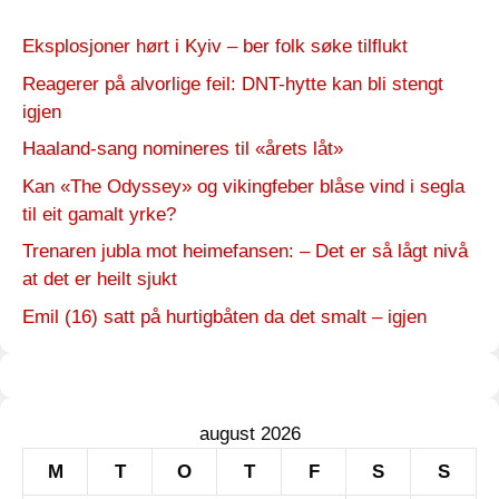
Eksplosjoner hørt i Kyiv – ber folk søke tilflukt
Reagerer på alvorlige feil: DNT-hytte kan bli stengt
igjen
Haaland-sang nomineres til «årets låt»
Kan «The Odyssey» og vikingfeber blåse vind i segla
til eit gamalt yrke?
Trenaren jubla mot heimefansen: – Det er så lågt nivå
at det er heilt sjukt
Emil (16) satt på hurtigbåten da det smalt – igjen
august 2026
M
T
O
T
F
S
S