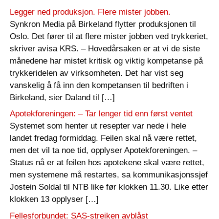
Legger ned produksjon. Flere mister jobben.
Synkron Media på Birkeland flytter produksjonen til
Oslo. Det fører til at flere mister jobben ved trykkeriet,
skriver avisa KRS. – Hovedårsaken er at vi de siste
månedene har mistet kritisk og viktig kompetanse på
trykkeridelen av virksomheten. Det har vist seg
vanskelig å få inn den kompetansen til bedriften i
Birkeland, sier Daland til […]
Apotekforeningen: – Tar lenger tid enn først ventet
Systemet som henter ut resepter var nede i hele
landet fredag formiddag. Feilen skal nå være rettet,
men det vil ta noe tid, opplyser Apotekforeningen. –
Status nå er at feilen hos apotekene skal være rettet,
men systemene må restartes, sa kommunikasjonssjef
Jostein Soldal til NTB like før klokken 11.30. Like etter
klokken 13 opplyser […]
Fellesforbundet: SAS-streiken avblåst