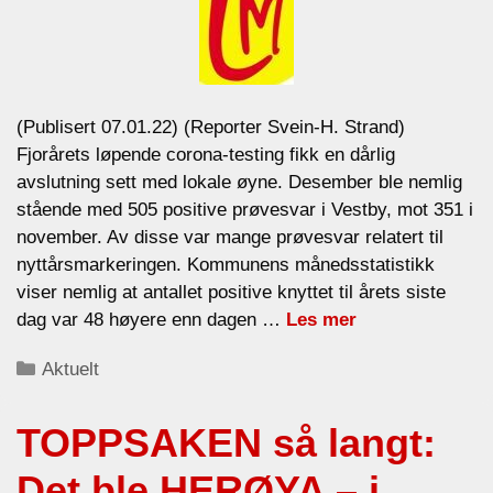
(Publisert 07.01.22) (Reporter Svein-H. Strand)
Fjorårets løpende corona-testing fikk en dårlig
avslutning sett med lokale øyne. Desember ble nemlig
stående med 505 positive prøvesvar i Vestby, mot 351 i
november. Av disse var mange prøvesvar relatert til
nyttårsmarkeringen. Kommunens månedsstatistikk
viser nemlig at antallet positive knyttet til årets siste
dag var 48 høyere enn dagen …
Les mer
Categories
Aktuelt
TOPPSAKEN så langt:
Det ble HERØYA – i