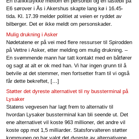
En trafikkulykke mellom en personbil og en lastebil på
E6 sørover i Ås i Akershus skapte lang kø i 16.45-
tida. Kl. 17.39 melder politiet at veien er ryddet av
bilberger. Det er ikke meldt om personskader.
Mulig drukning i Asker
Nødetatene er på vei med flere ressurser til Spirodden
på Vettre i Asker, etter melding om mulig drukning. –
En svømmende mann har tatt kontakt med en båtfører
og sagt at alt er ok med han. Vi har ingen grunn til å
betvile at det stemmer, men fortsetter fram til vi også
får dette bekreftet, […]
Støtter det dyreste alternativet til ny bussterminal på
Lysaker
Statens vegvesen har lagt frem to alternativ til
hvordan Lysaker bussterminal kan bli seende ut. Det
ene alternativet vil koste 963 millioner, det andre vil
koste opp mot 1,5 milliarder. Statsforvalteren støtter
kommunen og har valgt det dyreste av alternativene,