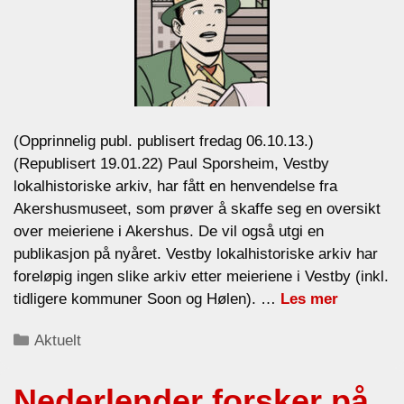
(Opprinnelig publ. publisert fredag 06.10.13.)
(Republisert 19.01.22) Paul Sporsheim, Vestby
lokalhistoriske arkiv, har fått en henvendelse fra
Akershusmuseet, som prøver å skaffe seg en oversikt
over meieriene i Akershus. De vil også utgi en
publikasjon på nyåret. Vestby lokalhistoriske arkiv har
foreløpig ingen slike arkiv etter meieriene i Vestby (inkl.
tidligere kommuner Soon og Hølen). …
Les mer
Categories
Aktuelt
Nederlender forsker på