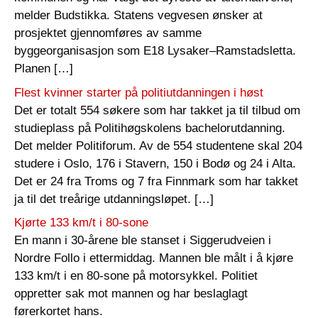
melder Budstikka. Statens vegvesen ønsker at
prosjektet gjennomføres av samme
byggeorganisasjon som E18 Lysaker–Ramstadsletta.
Planen […]
Flest kvinner starter på politiutdanningen i høst
Det er totalt 554 søkere som har takket ja til tilbud om
studieplass på Politihøgskolens bachelorutdanning.
Det melder Politiforum. Av de 554 studentene skal 204
studere i Oslo, 176 i Stavern, 150 i Bodø og 24 i Alta.
Det er 24 fra Troms og 7 fra Finnmark som har takket
ja til det treårige utdanningsløpet. […]
Kjørte 133 km/t i 80-sone
En mann i 30-årene ble stanset i Siggerudveien i
Nordre Follo i ettermiddag. Mannen ble målt i å kjøre
133 km/t i en 80-sone på motorsykkel. Politiet
oppretter sak mot mannen og har beslaglagt
førerkortet hans.