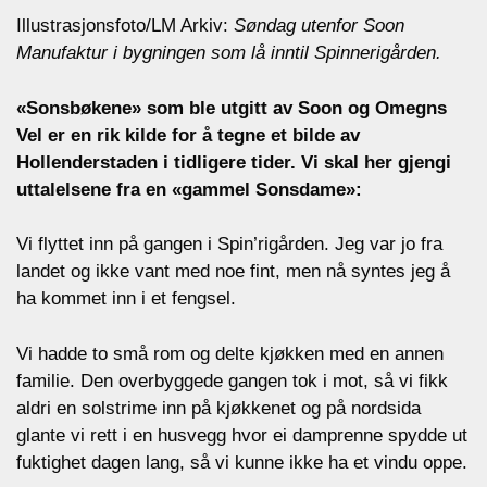
Illustrasjonsfoto/LM Arkiv:
Søndag utenfor Soon
Manufaktur i bygningen som lå inntil Spinnerigården.
«Sonsbøkene» som ble utgitt av Soon og Omegns
Vel er en rik kilde for å tegne et bilde av
Hollenderstaden i tidligere tider. Vi skal her gjengi
uttalelsene fra en «gammel Sonsdame»:
Vi flyttet inn på gangen i Spin’rigården. Jeg var jo fra
landet og ikke vant med noe fint, men nå syntes jeg å
ha kommet inn i et fengsel.
Vi hadde to små rom og delte kjøkken med en annen
familie. Den overbyggede gangen tok i mot, så vi fikk
aldri en solstrime inn på kjøkkenet og på nordsida
glante vi rett i en husvegg hvor ei damprenne spydde ut
fuktighet dagen lang, så vi kunne ikke ha et vindu oppe.