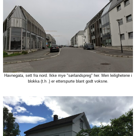
Havnegata, sett fra nord. Ikke mye "sørlandspreg" her. Men leilighetene i
blokka (t.h .) er etterspurte blant godt voksne.