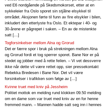
ved E6 nordgående på Skedsmokorset, etter at en
sykkeleier fra Oslo sporet sin stjålne elsykkel til
området. Aksjonen førte til funn av fire elsykler i bilen,
inkludert den etterlyste fra Oslo. Et ektepar i 40- og
30-årene er pågrepet i saken. – En av de mistenkte
satt […]
Togforsinkelser mellom Alna og Grorud
Det er færre spor i bruk på strekningen mellom Alna
og Grorud fordi et tog sperrer sporet. Bane Nor er på
stedet og jobber med å rette feilen. – Vi vet dessverre
ikke når dette vil være rettet opp, sier pressekontakt
Rebekka Bredesen i Bane Nor. Det vil være
forsinkelser i trafikken som følge av […]
Kvinne truet med kniv på Jessheim
Politiet mottok en melding rund klokken 09.50 melding
om en dame som var truet med kniv av en for henne
fremmed mann. – Mannen hadde satt seg inn i hennes