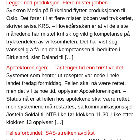
Legger ned produksjon. Flere mister jobben.
Synkron Media på Birkeland flytter produksjonen til
Oslo. Det fører til at flere mister jobben ved trykkeriet,
skriver avisa KRS. – Hovedårsaken er at vi de siste
månedene har mistet kritisk og viktig kompetanse på
trykkeridelen av virksomheten. Det har vist seg
vanskelig å få inn den kompetansen til bedriften i
Birkeland, sier Daland til […]
Apotekforeningen: – Tar lenger tid enn først ventet
Systemet som henter ut resepter var nede i hele
landet fredag formiddag. Feilen skal nå være rettet,
men det vil ta noe tid, opplyser Apotekforeningen. –
Status nå er at feilen hos apotekene skal være rettet,
men systemene må restartes, sa kommunikasjonssjef
Jostein Soldal til NTB like før klokken 11.30. Like etter
klokken 13 opplyser […]
Fellesforbundet: SAS-streiken avblåst