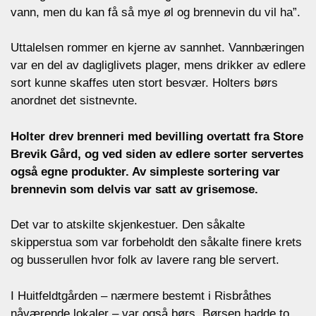
vann, men du kan få så mye øl og brennevin du vil ha”.
Uttalelsen rommer en kjerne av sannhet. Vannbæringen
var en del av dagliglivets plager, mens drikker av edlere
sort kunne skaffes uten stort besvær. Holters børs
anordnet det sistnevnte.
Holter drev brenneri med bevilling overtatt fra Store
Brevik Gård, og ved siden av edlere sorter servertes
også egne produkter. Av simpleste sortering var
brennevin som delvis var satt av grisemose.
Det var to atskilte skjenkestuer. Den såkalte
skipperstua som var forbeholdt den såkalte finere krets
og busserullen hvor folk av lavere rang ble servert.
I Huitfeldtgården – nærmere bestemt i Risbråthes
nåværende lokaler – var også børs. Børsen hadde to