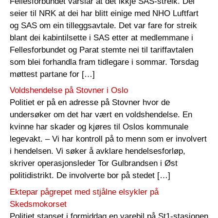
Fellesforbundet varslar at det ikkje SAS-streik. Dei
seier til NRK at dei har blitt einige med NHO Luftfart
og SAS om ein tilleggsavtale. Det var fare for streik
blant dei kabintilsette i SAS etter at medlemmane i
Fellesforbundet og Parat stemte nei til tariffavtalen
som blei forhandla fram tidlegare i sommar. Torsdag
møttest partane for […]
Voldshendelse på Stovner i Oslo
Politiet er på en adresse på Stovner hvor de
undersøker om det har vært en voldshendelse. En
kvinne har skader og kjøres til Oslos kommunale
legevakt. – Vi har kontroll på to menn som er involvert
i hendelsen. Vi søker å avklare hendelsesforløp,
skriver operasjonsleder Tor Gulbrandsen i Øst
politidistrikt. De involverte bor på stedet […]
Ektepar pågrepet med stjålne elsykler på
Skedsmokorset
Politiet stanset i formiddag en varebil på St1-stasjonen