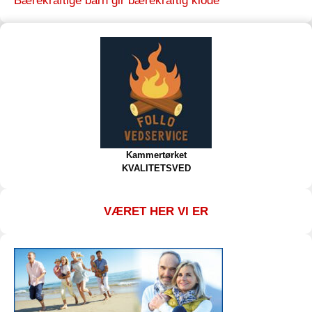
Bærekraftige barn gir bærekraftig klode
Kammertørket
KVALITETSVED
VÆRET HER VI ER