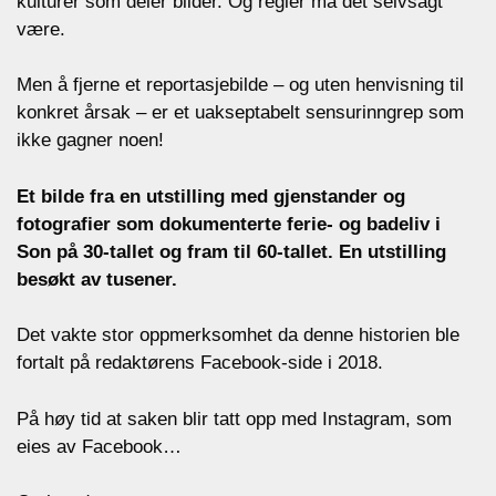
kulturer som deler bilder. Og regler må det selvsagt
være.
Men å fjerne et reportasjebilde
– og uten henvisning
til
konkret årsak
– er et uakseptabelt sensurinngrep som
ikke gagner noen!
Et bilde fra en utstilling med gjenstander og
fotografier som dokumenterte ferie- og badeliv i
Son på 30-tallet og fram til 60-tallet. En utstilling
besøkt av tusener.
Det vakte stor oppmerksomhet da denne historien ble
fortalt på redaktørens Facebook-side i 2018.
På høy tid at saken blir tatt opp med Instagram, som
eies av Facebook…