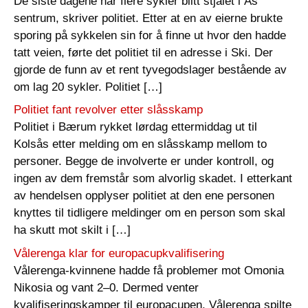
De siste dagene har flere sykler blitt stjålet i Ås
sentrum, skriver politiet. Etter at en av eierne brukte
sporing på sykkelen sin for å finne ut hvor den hadde
tatt veien, førte det politiet til en adresse i Ski. Der
gjorde de funn av et rent tyvegodslager bestående av
om lag 20 sykler. Politiet […]
Politiet fant revolver etter slåsskamp
Politiet i Bærum rykket lørdag ettermiddag ut til
Kolsås etter melding om en slåsskamp mellom to
personer. Begge de involverte er under kontroll, og
ingen av dem fremstår som alvorlig skadet. I etterkant
av hendelsen opplyser politiet at den ene personen
knyttes til tidligere meldinger om en person som skal
ha skutt mot skilt i […]
Vålerenga klar for europacupkvalifisering
Vålerenga-kvinnene hadde få problemer mot Omonia
Nikosia og vant 2–0. Dermed venter
kvalifiseringskamper til europacupen. Vålerenga spilte