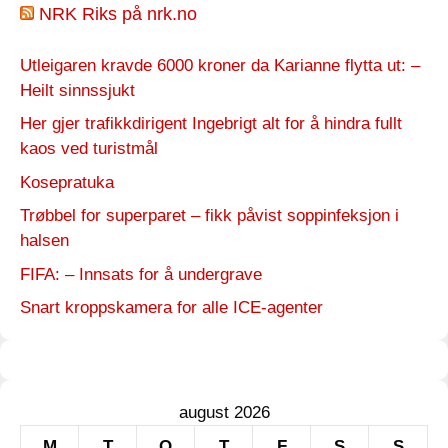
NRK Riks på nrk.no
Utleigaren kravde 6000 kroner da Karianne flytta ut: –
Heilt sinnssjukt
Her gjer trafikkdirigent Ingebrigt alt for å hindra fullt
kaos ved turistmål
Kosepratuka
Trøbbel for superparet – fikk påvist soppinfeksjon i
halsen
FIFA: – Innsats for å undergrave
Snart kroppskamera for alle ICE-agenter
august 2026
M
T
O
T
F
S
S