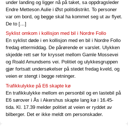
under landing og ligger nå på taket, sa oppdragsleder
Endre Metteson Aulie i Øst politidistrikt. To personer
var om bord, og begge skal ha kommet seg ut av flyet.
De to […]
Syklist omkom i kollisjon med bil i Nordre Follo
En syklist døde i en kollisjon med en bil i Nordre Follo
fredag ettermiddag. De pårørende er varslet. Ulykken
skjedde rett sør for krysset mellom Gamle Mossevei
og Roald Amundsens vei. Politiet og ulykkesgruppen
gjør fortsatt undersøkelser på stedet fredag kveld, og
veien er stengt i begge retninger.
Trafikkulykke på E6 skapte kø
En trafikkulykke mellom en personbil og en lastebil på
E6 sørover i Ås i Akershus skapte lang kø i 16.45-
tida. Kl. 17.39 melder politiet at veien er ryddet av
bilberger. Det er ikke meldt om personskader.