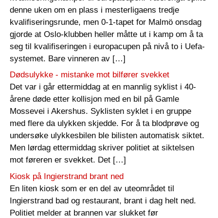
denne uken om en plass i mesterligaens tredje
kvalifiseringsrunde, men 0-1-tapet for Malmö onsdag
gjorde at Oslo-klubben heller måtte ut i kamp om å ta
seg til kvalifiseringen i europacupen på nivå to i Uefa-
systemet. Bare vinneren av […]
Dødsulykke - mistanke mot bilfører svekket
Det var i går ettermiddag at en mannlig syklist i 40-
årene døde etter kollisjon med en bil på Gamle
Mossevei i Akershus. Syklisten syklet i en gruppe
med flere da ulykken skjedde. For å ta blodprøve og
undersøke ulykkesbilen ble bilisten automatisk siktet.
Men lørdag ettermiddag skriver politiet at siktelsen
mot føreren er svekket. Det […]
Kiosk på Ingierstrand brant ned
En liten kiosk som er en del av uteområdet til
Ingierstrand bad og restaurant, brant i dag helt ned.
Politiet melder at brannen var slukket før