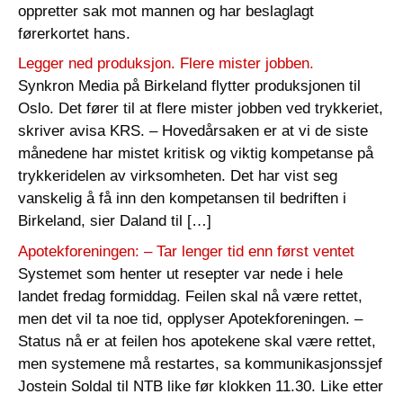
oppretter sak mot mannen og har beslaglagt
førerkortet hans.
Legger ned produksjon. Flere mister jobben.
Synkron Media på Birkeland flytter produksjonen til
Oslo. Det fører til at flere mister jobben ved trykkeriet,
skriver avisa KRS. – Hovedårsaken er at vi de siste
månedene har mistet kritisk og viktig kompetanse på
trykkeridelen av virksomheten. Det har vist seg
vanskelig å få inn den kompetansen til bedriften i
Birkeland, sier Daland til […]
Apotekforeningen: – Tar lenger tid enn først ventet
Systemet som henter ut resepter var nede i hele
landet fredag formiddag. Feilen skal nå være rettet,
men det vil ta noe tid, opplyser Apotekforeningen. –
Status nå er at feilen hos apotekene skal være rettet,
men systemene må restartes, sa kommunikasjonssjef
Jostein Soldal til NTB like før klokken 11.30. Like etter