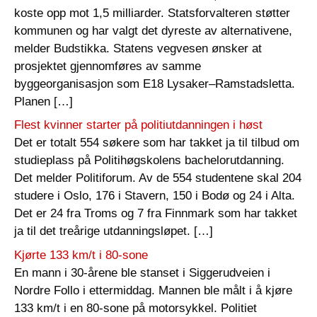
koste opp mot 1,5 milliarder. Statsforvalteren støtter
kommunen og har valgt det dyreste av alternativene,
melder Budstikka. Statens vegvesen ønsker at
prosjektet gjennomføres av samme
byggeorganisasjon som E18 Lysaker–Ramstadsletta.
Planen […]
Flest kvinner starter på politiutdanningen i høst
Det er totalt 554 søkere som har takket ja til tilbud om
studieplass på Politihøgskolens bachelorutdanning.
Det melder Politiforum. Av de 554 studentene skal 204
studere i Oslo, 176 i Stavern, 150 i Bodø og 24 i Alta.
Det er 24 fra Troms og 7 fra Finnmark som har takket
ja til det treårige utdanningsløpet. […]
Kjørte 133 km/t i 80-sone
En mann i 30-årene ble stanset i Siggerudveien i
Nordre Follo i ettermiddag. Mannen ble målt i å kjøre
133 km/t i en 80-sone på motorsykkel. Politiet