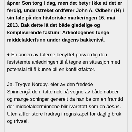
åpner Son torg i dag, men det betyr ikke at det er
ferdig, understreket ordfører John A. Ødbehr (H) i
sin tale på den historiske markeringen 16. mai
2013. Bak dette lå det både gledelige og
kompliserende faktum: Arkeologenes tunge
middelalderfunn under dagens bakkenivå.
♦ En annen av talerne benyttet prisverdig den
feststemte anledningen til å tegne en situasjon med
potensial til å kunne bli en konfliktfaktor.
Ja, Trygve Nordby, eier av den fredede
Spinnerigården, talte nok på vegne av både naboer
og mange soninger generelt da han ba om en framtid
der middelalderminnene blir ivaretatt som en
bonus
.
Uten altfor store fradrag i regnskapet for daglig bruk
og trivsel.