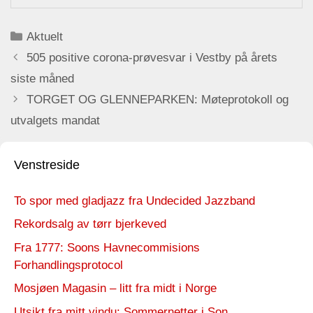
Categories
Aktuelt
505 positive corona-prøvesvar i Vestby på årets
siste måned
TORGET OG GLENNEPARKEN: Møteprotokoll og
utvalgets mandat
Venstreside
To spor med gladjazz fra Undecided Jazzband
Rekordsalg av tørr bjerkeved
Fra 1777: Soons Havnecommisions
Forhandlingsprotocol
Mosjøen Magasin – litt fra midt i Norge
Utsikt fra mitt vindu: Sommernetter i Son