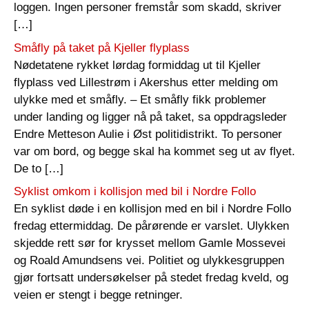
loggen. Ingen personer fremstår som skadd, skriver
[…]
Småfly på taket på Kjeller flyplass
Nødetatene rykket lørdag formiddag ut til Kjeller
flyplass ved Lillestrøm i Akershus etter melding om
ulykke med et småfly. – Et småfly fikk problemer
under landing og ligger nå på taket, sa oppdragsleder
Endre Metteson Aulie i Øst politidistrikt. To personer
var om bord, og begge skal ha kommet seg ut av flyet.
De to […]
Syklist omkom i kollisjon med bil i Nordre Follo
En syklist døde i en kollisjon med en bil i Nordre Follo
fredag ettermiddag. De pårørende er varslet. Ulykken
skjedde rett sør for krysset mellom Gamle Mossevei
og Roald Amundsens vei. Politiet og ulykkesgruppen
gjør fortsatt undersøkelser på stedet fredag kveld, og
veien er stengt i begge retninger.