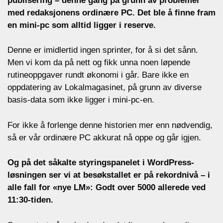
publisering – denne gang på grunn av problemer
med redaksjonens ordinære PC. Det ble å finne fram
en mini-pc som alltid ligger i reserve.
Denne er imidlertid ingen sprinter, for å si det sånn.
Men vi kom da på nett og fikk unna noen løpende
rutineoppgaver rundt økonomi i går. Bare ikke en
oppdatering av Lokalmagasinet, på grunn av diverse
basis-data som ikke ligger i mini-pc-en.
For ikke å forlenge denne historien mer enn nødvendig,
så er vår ordinære PC akkurat nå oppe og går igjen.
Og på det såkalte styringspanelet i WordPress-
løsningen ser vi at besøkstallet er på rekordnivå – i
alle fall for «nye LM»: Godt over 5000 allerede ved
11:30-tiden.