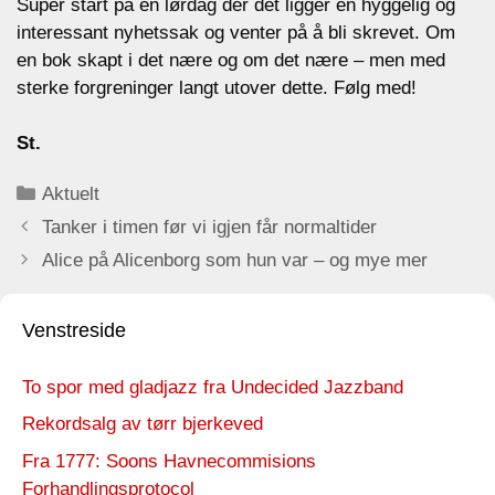
Super start på en lørdag der det ligger en hyggelig og
interessant nyhetssak og venter på å bli skrevet. Om
en bok skapt i det nære og om det nære – men med
sterke forgreninger langt utover dette. Følg med!
St.
Categories
Aktuelt
Tanker i timen før vi igjen får normaltider
Alice på Alicenborg som hun var – og mye mer
Venstreside
To spor med gladjazz fra Undecided Jazzband
Rekordsalg av tørr bjerkeved
Fra 1777: Soons Havnecommisions
Forhandlingsprotocol