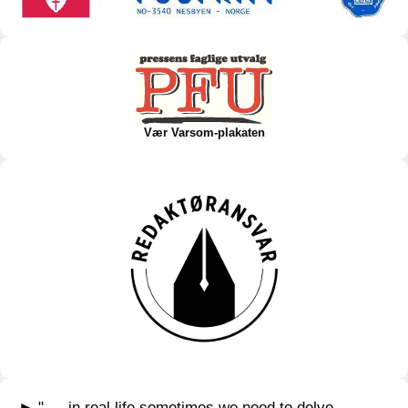
Vær Varsom-plakaten
► " … in real life sometimes we need to delve