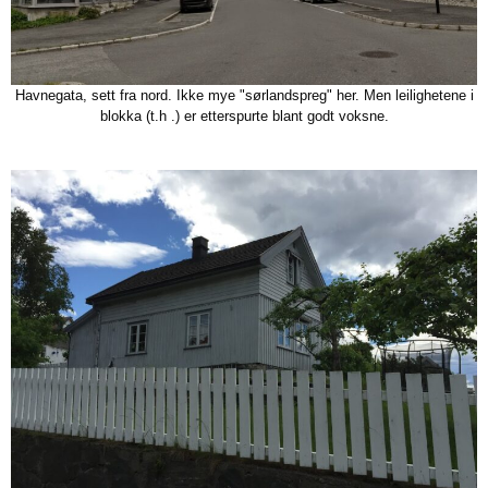
Havnegata, sett fra nord. Ikke mye "sørlandspreg" her. Men leilighetene i
blokka (t.h .) er etterspurte blant godt voksne.