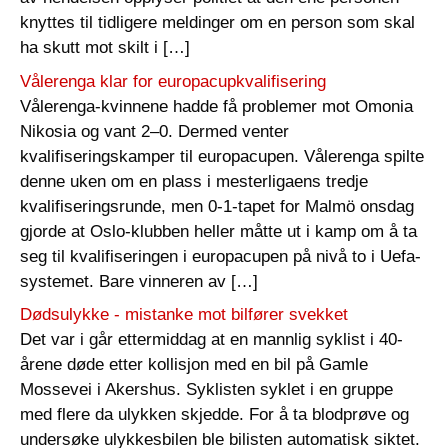
knyttes til tidligere meldinger om en person som skal
ha skutt mot skilt i […]
Vålerenga klar for europacupkvalifisering
Vålerenga-kvinnene hadde få problemer mot Omonia
Nikosia og vant 2–0. Dermed venter
kvalifiseringskamper til europacupen. Vålerenga spilte
denne uken om en plass i mesterligaens tredje
kvalifiseringsrunde, men 0-1-tapet for Malmö onsdag
gjorde at Oslo-klubben heller måtte ut i kamp om å ta
seg til kvalifiseringen i europacupen på nivå to i Uefa-
systemet. Bare vinneren av […]
Dødsulykke - mistanke mot bilfører svekket
Det var i går ettermiddag at en mannlig syklist i 40-
årene døde etter kollisjon med en bil på Gamle
Mossevei i Akershus. Syklisten syklet i en gruppe
med flere da ulykken skjedde. For å ta blodprøve og
undersøke ulykkesbilen ble bilisten automatisk siktet.