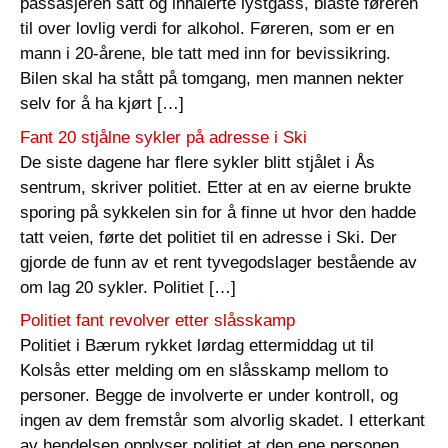
passasjeren satt og inhalerte lystgass, blåste føreren
til over lovlig verdi for alkohol. Føreren, som er en
mann i 20-årene, ble tatt med inn for bevissikring.
Bilen skal ha stått på tomgang, men mannen nekter
selv for å ha kjørt […]
Fant 20 stjålne sykler på adresse i Ski
De siste dagene har flere sykler blitt stjålet i Ås
sentrum, skriver politiet. Etter at en av eierne brukte
sporing på sykkelen sin for å finne ut hvor den hadde
tatt veien, førte det politiet til en adresse i Ski. Der
gjorde de funn av et rent tyvegodslager bestående av
om lag 20 sykler. Politiet […]
Politiet fant revolver etter slåsskamp
Politiet i Bærum rykket lørdag ettermiddag ut til
Kolsås etter melding om en slåsskamp mellom to
personer. Begge de involverte er under kontroll, og
ingen av dem fremstår som alvorlig skadet. I etterkant
av hendelsen opplyser politiet at den ene personen