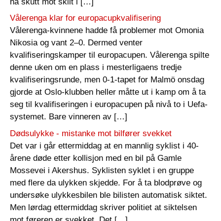
ha skutt mot skilt i […]
Vålerenga klar for europacupkvalifisering
Vålerenga-kvinnene hadde få problemer mot Omonia
Nikosia og vant 2–0. Dermed venter
kvalifiseringskamper til europacupen. Vålerenga spilte
denne uken om en plass i mesterligaens tredje
kvalifiseringsrunde, men 0-1-tapet for Malmö onsdag
gjorde at Oslo-klubben heller måtte ut i kamp om å ta
seg til kvalifiseringen i europacupen på nivå to i Uefa-
systemet. Bare vinneren av […]
Dødsulykke - mistanke mot bilfører svekket
Det var i går ettermiddag at en mannlig syklist i 40-
årene døde etter kollisjon med en bil på Gamle
Mossevei i Akershus. Syklisten syklet i en gruppe
med flere da ulykken skjedde. For å ta blodprøve og
undersøke ulykkesbilen ble bilisten automatisk siktet.
Men lørdag ettermiddag skriver politiet at siktelsen
mot føreren er svekket. Det […]