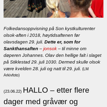
Folkedansoppvisning på Son kystkulturenter
olsok-aften i 2018, høytidsaftenen før
olavsdagen 29. juli.
Dette er, som for
Sankthansaften
–
jonsok
– til minne om
døperen Johannes. Olav den hellige falt i slaget
på Stiklestad 29. juli 1030. Dermed skulle olsok
være kvelden 28. juli og natt til 29. juli.
(LM
Arkivfoto)
HALLO – etter flere
(23.06.22)
dager med gråvær og