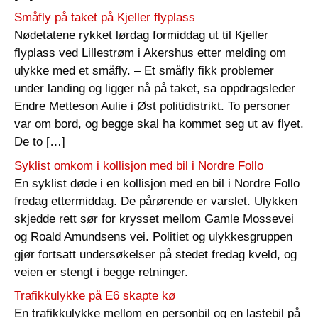
Småfly på taket på Kjeller flyplass
Nødetatene rykket lørdag formiddag ut til Kjeller
flyplass ved Lillestrøm i Akershus etter melding om
ulykke med et småfly. – Et småfly fikk problemer
under landing og ligger nå på taket, sa oppdragsleder
Endre Metteson Aulie i Øst politidistrikt. To personer
var om bord, og begge skal ha kommet seg ut av flyet.
De to […]
Syklist omkom i kollisjon med bil i Nordre Follo
En syklist døde i en kollisjon med en bil i Nordre Follo
fredag ettermiddag. De pårørende er varslet. Ulykken
skjedde rett sør for krysset mellom Gamle Mossevei
og Roald Amundsens vei. Politiet og ulykkesgruppen
gjør fortsatt undersøkelser på stedet fredag kveld, og
veien er stengt i begge retninger.
Trafikkulykke på E6 skapte kø
En trafikkulykke mellom en personbil og en lastebil på