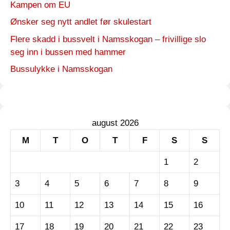
Kampen om EU
Ønsker seg nytt andlet før skulestart
Flere skadd i bussvelt i Namsskogan – frivillige slo
seg inn i bussen med hammer
Bussulykke i Namsskogan
august 2026
M
T
O
T
F
S
S
1
2
3
4
5
6
7
8
9
10
11
12
13
14
15
16
17
18
19
20
21
22
23