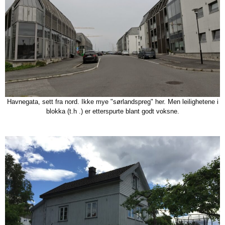
Havnegata, sett fra nord. Ikke mye "sørlandspreg" her. Men leilighetene i
blokka (t.h .) er etterspurte blant godt voksne.