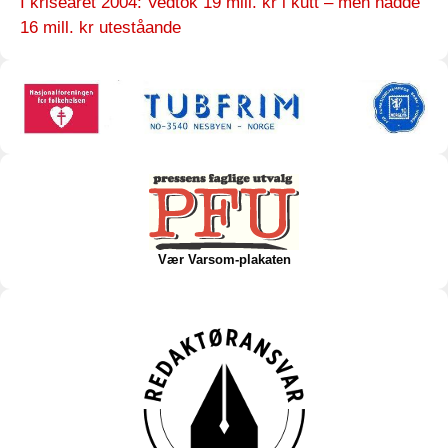
I kriseåret 2004: Vedtok 19 mill. kr i kutt – men hadde
16 mill. kr uteståande
Vær Varsom-plakaten