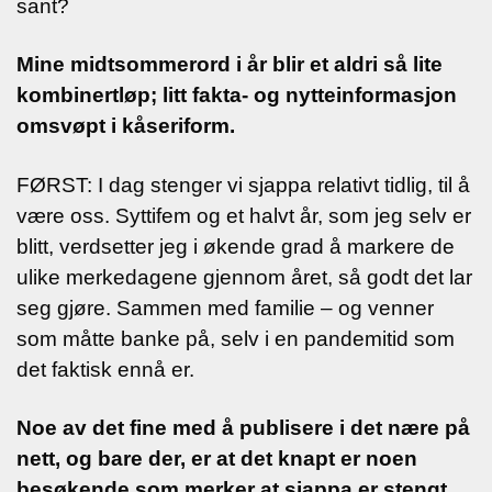
sant?
Mine midtsommerord i år blir et aldri så lite
kombinertløp; litt fakta- og nytteinformasjon
omsvøpt i kåseriform.
FØRST: I dag stenger vi sjappa relativt tidlig, til å
være oss. Syttifem og et halvt år, som jeg selv er
blitt, verdsetter jeg i økende grad å markere de
ulike merkedagene gjennom året, så godt det lar
seg gjøre.
Sammen med familie – og venner
som måtte banke på, selv i en pandemitid som
det faktisk ennå er.
Noe av det fine med å publisere i det nære på
nett, og bare der, er at det knapt er noen
besøkende som merker at sjappa er stengt.