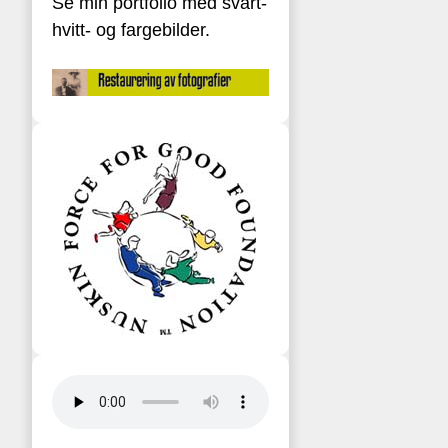
Se min portfolio med svart-
hvitt- og fargebilder.