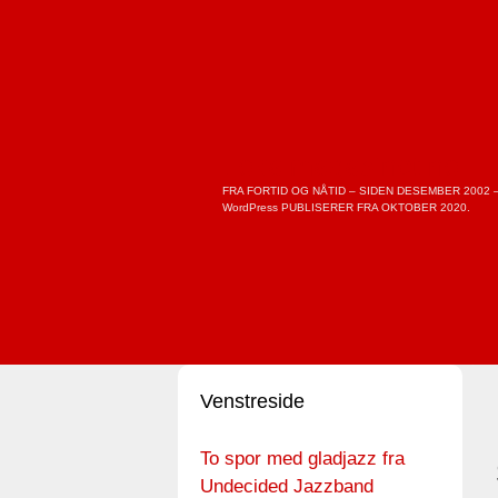
Skip
to
content
Lokalmagasinet.no
FRA FORTID OG NÅTID – SIDEN DESEMBER 2002 
WordPress PUBLISERER FRA OKTOBER 2020.
Venstreside
To spor med gladjazz fra
Undecided Jazzband