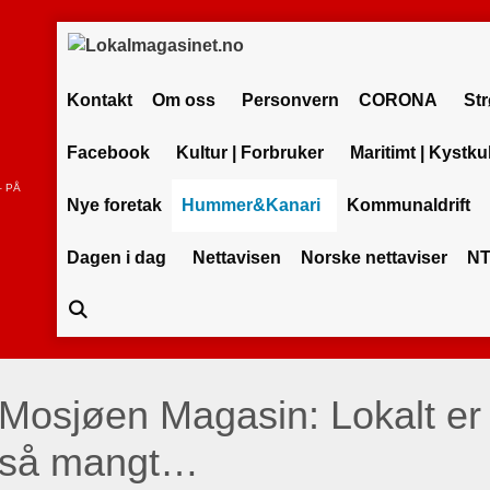
Kontakt
Om oss
Personvern
CORONA
St
Facebook
Kultur | Forbruker
Maritimt | Kystku
– PÅ
Nye foretak
Hummer&Kanari
Kommunaldrift
Dagen i dag
Nettavisen
Norske nettaviser
NT
Mosjøen Magasin: Lokalt er
så mangt…