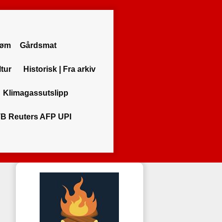
røm
Gårdsmat
ltur
Historisk | Fra arkiv
Klimagassutslipp
B Reuters AFP UPI