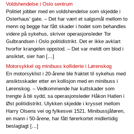
Voldshendelse i Oslo sentrum
Politiet jobber med en voldshendelse som skjedde i
Osterhaus' gate. – Det har vært et salgsmål mellom to
menn og begge har fått skader i hodet som behandles
videre på sykehus, skriver operasjonsleder Tor
Gulbrandsen i Oslo politidistrikt. Det er ikke avklart
hvorfor krangelen oppstod. – Det var meldt om blod i
ansiktet, sier han […]
Motorsykkel og minibuss kolliderte i Lørenskog
En motorsyklist i 20-årene ble fraktet til sykehus med
ansiktsskader etter en kollisjon med en minibuss i
Lørenskog. – Vedkommende har kuttskader som
trengte å bli sydd, sa operasjonsleder Håkon Hatlen i
Øst politidistrikt. Ulykken skjedde i krysset mellom
Harry Olsens vei og fylkesvei 1521. Minibussjåføren,
en mann i 50-årene, har fått førerkortet midlertidig
beslaglagt […]