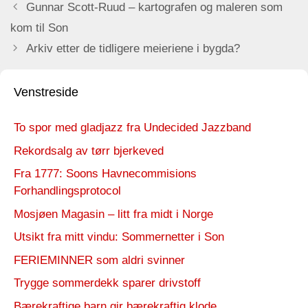
Gunnar Scott-Ruud – kartografen og maleren som
kom til Son
Arkiv etter de tidligere meieriene i bygda?
Venstreside
To spor med gladjazz fra Undecided Jazzband
Rekordsalg av tørr bjerkeved
Fra 1777: Soons Havnecommisions
Forhandlingsprotocol
Mosjøen Magasin – litt fra midt i Norge
Utsikt fra mitt vindu: Sommernetter i Son
FERIEMINNER som aldri svinner
Trygge sommerdekk sparer drivstoff
Bærekraftige barn gir bærekraftig klode