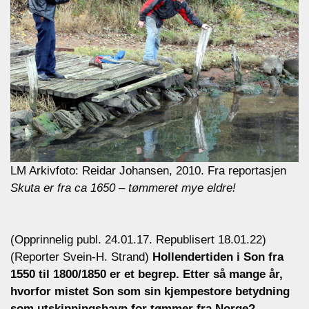
LM Arkivfoto: Reidar Johansen, 2010.
Fra reportasjen
Skuta er fra ca 1650
–
tømmeret mye eldre!
(Opprinnelig publ.
24.01.17. Republisert 18.01.22)
(Reporter Svein-H. Strand)
Hollendertiden i Son fra
1550 til 1800/1850 er et begrep. Etter så mange år,
hvorfor mistet Son som sin kjempestore betydning
som utskipningshavn for tømmer fra Norge?