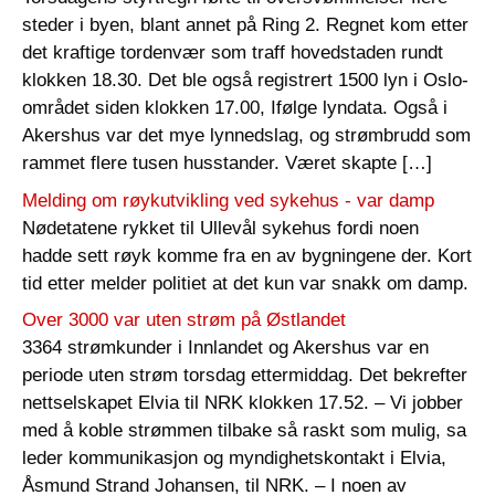
steder i byen, blant annet på Ring 2. Regnet kom etter
det kraftige tordenvær som traff hovedstaden rundt
klokken 18.30. Det ble også registrert 1500 lyn i Oslo-
området siden klokken 17.00, Ifølge lyndata. Også i
Akershus var det mye lynnedslag, og strømbrudd som
rammet flere tusen husstander. Været skapte […]
Melding om røykutvikling ved sykehus - var damp
Nødetatene rykket til Ullevål sykehus fordi noen
hadde sett røyk komme fra en av bygningene der. Kort
tid etter melder politiet at det kun var snakk om damp.
Over 3000 var uten strøm på Østlandet
3364 strømkunder i Innlandet og Akershus var en
periode uten strøm torsdag ettermiddag. Det bekrefter
nettselskapet Elvia til NRK klokken 17.52. – Vi jobber
med å koble strømmen tilbake så raskt som mulig, sa
leder kommunikasjon og myndighetskontakt i Elvia,
Åsmund Strand Johansen, til NRK. – I noen av