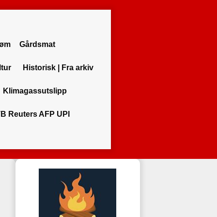
røm
Gårdsmat
ltur
Historisk | Fra arkiv
Klimagassutslipp
B Reuters AFP UPI