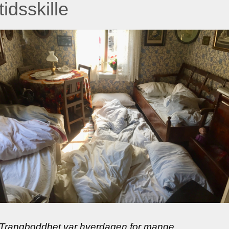
tidsskille
Trangboddhet var hverdagen for mange