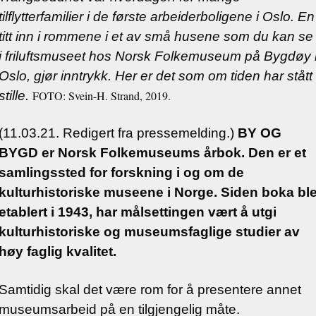
tilflytterfamilier i de første arbeiderboligene i Oslo. En
titt inn i rommene i et av små husene som du kan se
i friluftsmuseet hos Norsk Folkemuseum på Bygdøy 
Oslo, gjør inntrykk. Her er det som om tiden har stått
stille.
FOTO: Svein-H. Strand, 2019.
(11.03.21. Redigert fra pressemelding.)
BY OG
BYGD er Norsk Folkemuseums årbok. Den er et
samlingssted for forskning i og om de
kulturhistoriske museene i Norge. Siden boka bl
etablert i 1943, har målsettingen vært å utgi
kulturhistoriske og museumsfaglige studier av
høy faglig kvalitet.
Samtidig skal det være rom for å presentere annet
museumsarbeid på en tilgjengelig måte.