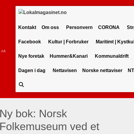
Kontakt
Om oss
Personvern
CORONA
St
Facebook
Kultur | Forbruker
Maritimt | Kystku
– PÅ
Nye foretak
Hummer&Kanari
Kommunaldrift
Dagen i dag
Nettavisen
Norske nettaviser
NT
Ny bok: Norsk
Folkemuseum ved et