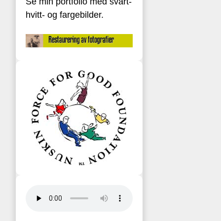
Se min portfolio med svart-
hvitt- og fargebilder.