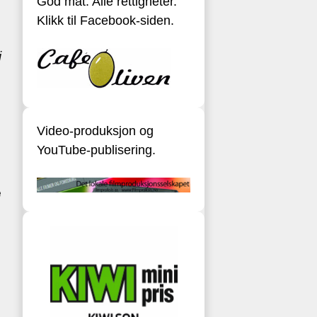
God mat. Alle rettigheter.
Klikk til Facebook-siden.
i
Video-produksjon og
YouTube-publisering.
e