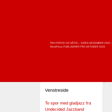
Skip
to
content
Lokalmagasinet.no
FRA FORTID OG NÅTID – SIDEN DESEMBER 2002 
WordPress PUBLISERER FRA OKTOBER 2020.
Venstreside
To spor med gladjazz fra
Undecided Jazzband