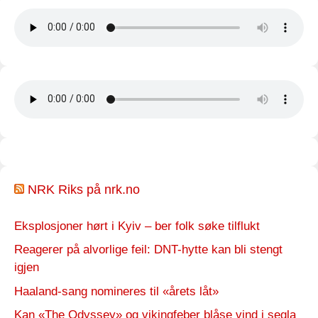
NRK Riks på nrk.no
Eksplosjoner hørt i Kyiv – ber folk søke tilflukt
Reagerer på alvorlige feil: DNT-hytte kan bli stengt
igjen
Haaland-sang nomineres til «årets låt»
Kan «The Odyssey» og vikingfeber blåse vind i segla