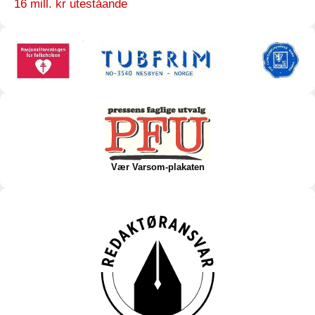
16 mill. kr uteståande
Vær Varsom-plakaten