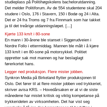
studieplass på Politihøgskolens bachelorutdanning.
Det melder Politiforum. Av de 554 studentene skal 204
studere i Oslo, 176 i Stavern, 150 i Bodø og 24 i Alta.
Det er 24 fra Troms og 7 fra Finnmark som har takket
ja til det treårige utdanningsløpet. […]
Kjørte 133 km/t i 80-sone
En mann i 30-årene ble stanset i Siggerudveien i
Nordre Follo i ettermiddag. Mannen ble målt i å kjøre
133 km/t i en 80-sone på motorsykkel. Politiet
oppretter sak mot mannen og har beslaglagt
førerkortet hans.
Legger ned produksjon. Flere mister jobben.
Synkron Media på Birkeland flytter produksjonen til
Oslo. Det fører til at flere mister jobben ved trykkeriet,
skriver avisa KRS. – Hovedårsaken er at vi de siste
månedene har mistet kritisk og viktig kompetanse på
trykkeridelen av virksomheten. Det har vist seg