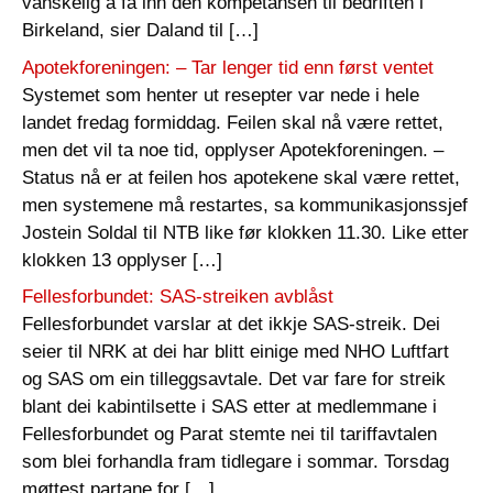
vanskelig å få inn den kompetansen til bedriften i
Birkeland, sier Daland til […]
Apotekforeningen: – Tar lenger tid enn først ventet
Systemet som henter ut resepter var nede i hele
landet fredag formiddag. Feilen skal nå være rettet,
men det vil ta noe tid, opplyser Apotekforeningen. –
Status nå er at feilen hos apotekene skal være rettet,
men systemene må restartes, sa kommunikasjonssjef
Jostein Soldal til NTB like før klokken 11.30. Like etter
klokken 13 opplyser […]
Fellesforbundet: SAS-streiken avblåst
Fellesforbundet varslar at det ikkje SAS-streik. Dei
seier til NRK at dei har blitt einige med NHO Luftfart
og SAS om ein tilleggsavtale. Det var fare for streik
blant dei kabintilsette i SAS etter at medlemmane i
Fellesforbundet og Parat stemte nei til tariffavtalen
som blei forhandla fram tidlegare i sommar. Torsdag
møttest partane for […]