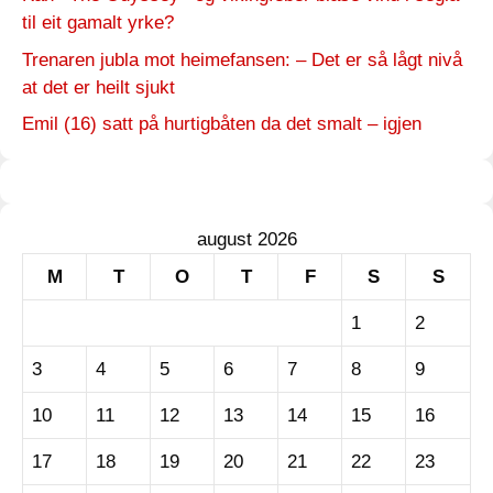
til eit gamalt yrke?
Trenaren jubla mot heimefansen: – Det er så lågt nivå
at det er heilt sjukt
Emil (16) satt på hurtigbåten da det smalt – igjen
august 2026
M
T
O
T
F
S
S
1
2
3
4
5
6
7
8
9
10
11
12
13
14
15
16
17
18
19
20
21
22
23