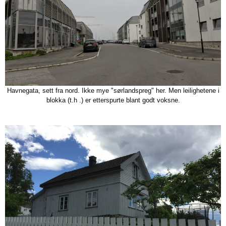
Havnegata, sett fra nord. Ikke mye "sørlandspreg" her. Men leilighetene i
blokka (t.h .) er etterspurte blant godt voksne.